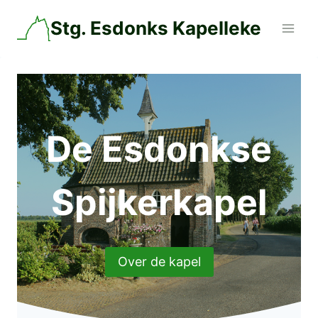
Doorgaan
Stg. Esdonks Kapelleke
naar
inhoud
De Esdonkse
Spijkerkapel
Over de kapel